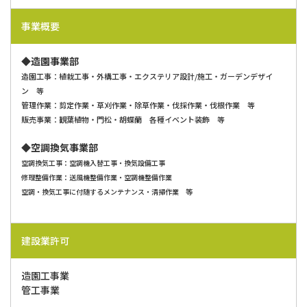
事業概要
◆
造園事業部
造園工事：植栽工事・外構工事・エクステリア設計/施工・ガーデンデザイ
ン 等
管理作業：剪定作業・草刈作業・除草作業・伐採作業・伐根作業 等
販売事業：観葉植物・門松・胡蝶蘭 各種イベント装飾 等
◆
空調換気事業部
空調換気工事：空調機入替工事・換気設備工事
修理整備作業：送風機整備作業・空調機整備作業
空調・換気工事に付随するメンテナンス・清掃作業 等
建設業許可
造園工事業
​​​​​​​管工事業